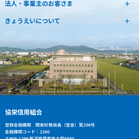
法人・事業主のお客さま
きょうえいについて
協栄信用組合
登録金融機関 関東財務局長（登金）第296号
金融機関コード：2360
〒959-1296 新潟県燕市東太田6984