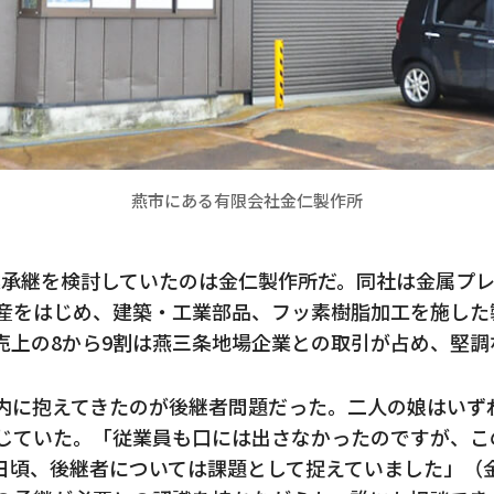
燕市にある有限会社金仁製作所
業承継を検討していたのは金仁製作所だ。同社は金属プ
産をはじめ、建築・工業部品、フッ素樹脂加工を施した
売上の8から9割は燕三条地場企業との取引が占め、堅調
内に抱えてきたのが後継者問題だった。二人の娘はいず
じていた。「従業員も口には出さなかったのですが、こ
日頃、後継者については課題として捉えていました」（