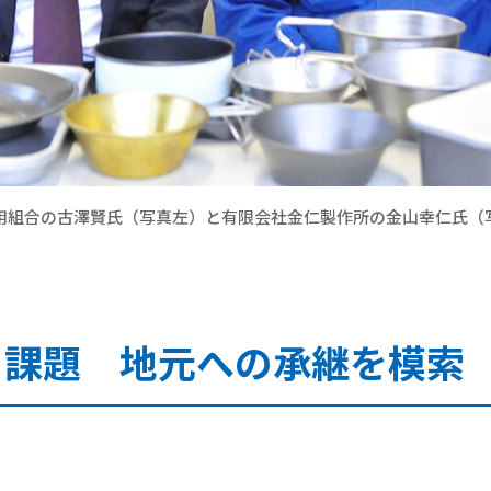
用組合の古澤賢氏（写真左）と有限会社金仁製作所の金山幸仁氏（
う課題 地元への承継を模索