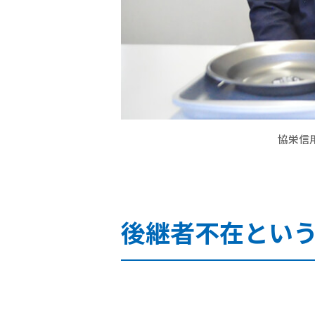
協栄信
後継者不在とい