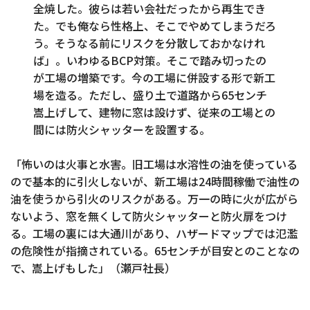
全焼した。彼らは若い会社だったから再生でき
た。でも俺なら性格上、そこでやめてしまうだろ
う。そうなる前にリスクを分散しておかなけれ
ば」。いわゆるBCP対策。そこで踏み切ったの
が工場の増築です。今の工場に併設する形で新工
場を造る。ただし、盛り土で道路から65センチ
嵩上げして、建物に窓は設けず、従来の工場との
間には防火シャッターを設置する。
「怖いのは火事と水害。旧工場は水溶性の油を使っている
ので基本的に引火しないが、新工場は24時間稼働で油性の
油を使うから引火のリスクがある。万一の時に火が広がら
ないよう、窓を無くして防火シャッターと防火扉をつけ
る。工場の裏には大通川があり、ハザードマップでは氾濫
の危険性が指摘されている。65センチが目安とのことなの
で、嵩上げもした」（瀬戸社長）