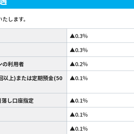
遇
いたします。
▲0.3％
▲0.3％
ンの利用者
▲0.2％
回以上)または定期預金(50
▲0.1％
引落し口座指定
▲0.1％
▲0.1％
▲0.1％