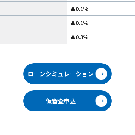
▲0.1％
▲0.1％
▲0.3％
ローンシミュレーション
仮審査申込